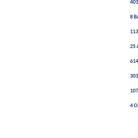
403
8 B
113
25 
614
303
107
4 O