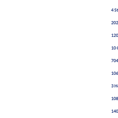
4 S
202
120
10 
704
106
3 H
108
140