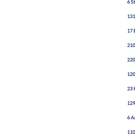
6 S
131
17 
210
220
120
23 
129
6 A
110