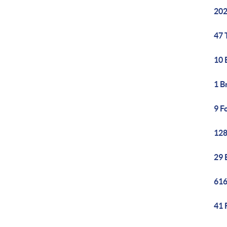
202
47 
10 
1 B
9 F
128
29 
616
41 